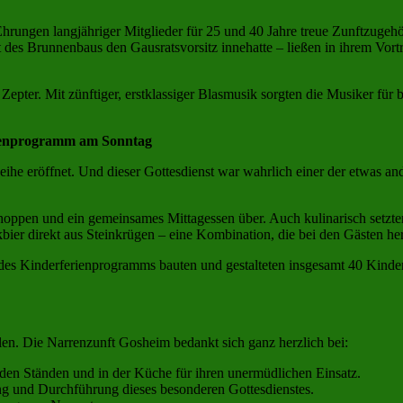
Ehrungen langjähriger Mitglieder für 25 und 40 Jahre treue Zunftzugeh
 des Brunnenbaus den Gausratsvorsitz innehatte – ließen in ihrem Vo
pter. Mit zünftiger, erstklassiger Blasmusik sorgten die Musiker für 
erienprogramm am Sonntag
he eröffnet. Und dieser Gottesdienst war wahrlich einer der etwas an
choppen und ein gemeinsames Mittagessen über. Auch kulinarisch setz
kbier direkt aus Steinkrügen – eine Kombination, die bei den Gästen h
es Kinderferienprogramms bauten und gestalteten insgesamt 40 Kinder 
ellen. Die Narrenzunft Gosheim bedankt sich ganz herzlich bei:
 den Ständen und in der Küche für ihren unermüdlichen Einsatz.
ng und Durchführung dieses besonderen Gottesdienstes.