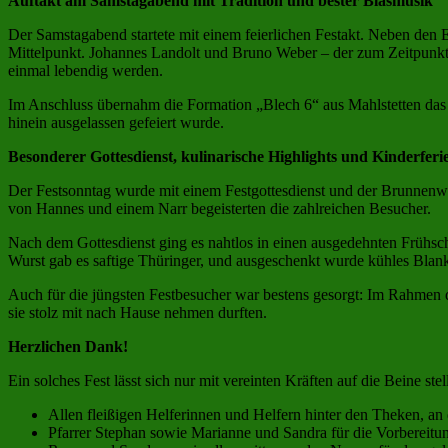
Auftakt am Samstagabend mit Tradition und bester Blasmusik
Der Samstagabend startete mit einem feierlichen Festakt. Neben den 
Mittelpunkt. Johannes Landolt und Bruno Weber – der zum Zeitpunkt
einmal lebendig werden.
Im Anschluss übernahm die Formation „Blech 6“ aus Mahlstetten das Ze
hinein ausgelassen gefeiert wurde.
Besonderer Gottesdienst, kulinarische Highlights und Kinderf
Der Festsonntag wurde mit einem Festgottesdienst und der Brunnenwei
von Hannes und einem Narr begeisterten die zahlreichen Besucher.
Nach dem Gottesdienst ging es nahtlos in einen ausgedehnten Frühs
Wurst gab es saftige Thüringer, und ausgeschenkt wurde kühles Blan
Auch für die jüngsten Festbesucher war bestens gesorgt: Im Rahmen d
sie stolz mit nach Hause nehmen durften.
Herzlichen Dank!
Ein solches Fest lässt sich nur mit vereinten Kräften auf die Beine st
Allen fleißigen Helferinnen und Helfern hinter den Theken, an
Pfarrer Stephan sowie Marianne und Sandra für die Vorbereitu