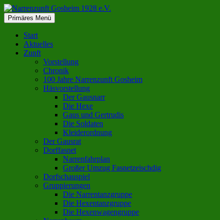
Zum
Inhalt
Suchen
Primäres Menü
springen
Narrenzunft Gosheim 1928 e.V.
Start
Aktuelles
Zunft
Vorstellung
Chronik
100 Jahre Narrenzunft Gosheim
Häsvorstellung
Der Gausnarr
Die Hexe
Gaus und Gertrudis
Die Soldaten
Kleiderordnung
Der Gausrat
Dorffasnet
Narrenfahrplan
Großer Umzug Fasnetzeischdig
Dorfschauspiel
Gruppierungen
Die Narrentanzgruppe
Die Hexentanzgruppe
Die Hexenwagengruppe