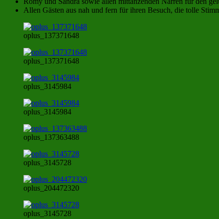
Romy und Sandra sowie allen mittanzenden Narren für den ge
Allen Gästen aus nah und fern für ihren Besuch, die tolle Sti
oplus_137371648
oplus_137371648
oplus_3145984
oplus_3145984
oplus_137363488
oplus_3145728
oplus_204472320
oplus_3145728