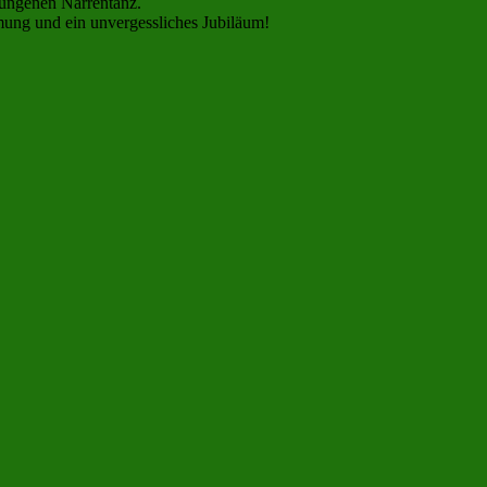
lungenen Narrentanz.
mmung und ein unvergessliches Jubiläum!