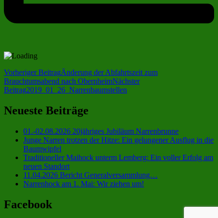
Beitragsnavigation
Vorheriger Beitrag
Änderung der Abfahrtszeit zum
Brauchtumsabend nach Obernheim
Nächster
Beitrag
2019_01_26_Narrenbaumstellen
Neueste Beiträge
01.-02.08.2026 20jähriges Jubiläum Narrenbrunne
Junge Narren trotzen der Hitze: Ein gelungener Ausflug in die
Baumwipfel
Traditioneller Maihock unterm Lemberg: Ein voller Erfolg am
neuen Standort
11.04.2026 Bericht Generalversammlung…
Narrenhock am 1. Mai: Wir ziehen um!
Facebook