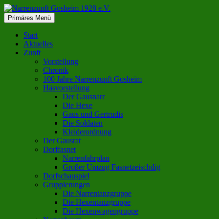
Zum
Inhalt
Suchen
Primäres Menü
springen
Narrenzunft Gosheim 1928 e.V.
Start
Aktuelles
Zunft
Vorstellung
Chronik
100 Jahre Narrenzunft Gosheim
Häsvorstellung
Der Gausnarr
Die Hexe
Gaus und Gertrudis
Die Soldaten
Kleiderordnung
Der Gausrat
Dorffasnet
Narrenfahrplan
Großer Umzug Fasnetzeischdig
Dorfschauspiel
Gruppierungen
Die Narrentanzgruppe
Die Hexentanzgruppe
Die Hexenwagengruppe