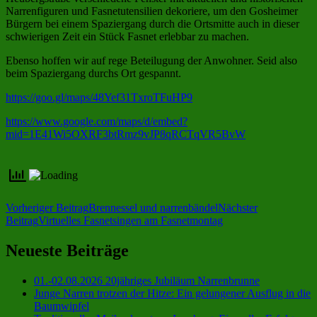
Narrenfiguren und Fasnetutensilien dekoriere, um den Gosheimer
Bürgern bei einem Spaziergang durch die Ortsmitte auch in dieser
schwierigen Zeit ein Stück Fasnet erlebbar zu machen.
Ebenso hoffen wir auf rege Beteilugung der Anwohner. Seid also
beim Spaziergang durchs Ort gespannt.
https://goo.gl/maps/48Yef31TxroTFuHP9
https://www.google.com/maps/d/embed?
mid=1E41Wi5OXRF3btRmz9vJP8qRCTqVR5BvW
Beitragsnavigation
Vorheriger Beitrag
Brennessel und narrenbändel
Nächster
Beitrag
Virtuelles Fasnetsingen am Fasnetmontag
Neueste Beiträge
01.-02.08.2026 20jähriges Jubiläum Narrenbrunne
Junge Narren trotzen der Hitze: Ein gelungener Ausflug in die
Baumwipfel