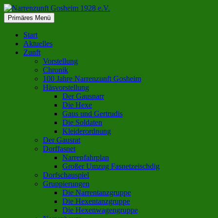
Zum
Inhalt
Suchen
Primäres Menü
springen
Narrenzunft Gosheim 1928 e.V.
Start
Aktuelles
Zunft
Vorstellung
Chronik
100 Jahre Narrenzunft Gosheim
Häsvorstellung
Der Gausnarr
Die Hexe
Gaus und Gertrudis
Die Soldaten
Kleiderordnung
Der Gausrat
Dorffasnet
Narrenfahrplan
Großer Umzug Fasnetzeischdig
Dorfschauspiel
Gruppierungen
Die Narrentanzgruppe
Die Hexentanzgruppe
Die Hexenwagengruppe