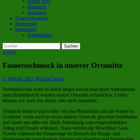
Bilder 2007
historisch
Sonstiges
Ansprechpartner
Brennessel
Impressum
Datenschutz
Suchen
nach:
Archiv
Fasnetsschmuck in unserer Ortsmitte
5. Februar 2021
Michael Speck
Normalerweise wäre es schon längst soweit und unser Narrenbaum
samt Bändelpracht würden unsere Ortsmitte schmücken. Leider
können wir auch das dieses Jahr nicht umsetzen.
Dennoch können und wollen wir das Brauchtum und die Fasnet in
Gosheim, wenn auch in etwas anderer Form als gewohnt hochhalten
und damit uns allen ein Stück Ablenkung vom eingeschränkten
Alltag und Freude schenken. Dazu werden die Bewohner Gaus-
Narren während der Fasnetstage im Bereich der Haupt- und
Heubergstraße verschiedene Fenster mit aktuellen und historischen